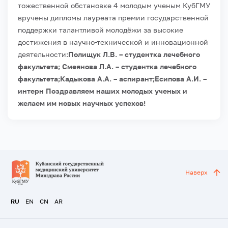
тожественной обстановке 4 молодым ученым КубГМУ
вручены дипломы лауреата премии государственной
поддержки талантливой молодёжи за высокие
достижения в научно-технической и инновационной
деятельности:
Полищук Л.В. – студентка лечебного
факультета;
Смеянова Л.А. – студентка лечебного
факультета;
Кадыкова А.А. – аспирант;
Есипова А.И. –
интерн
Поздравляем наших молодых ученых и
желаем им новых научных успехов!
Наверх
RU
EN
CN
AR