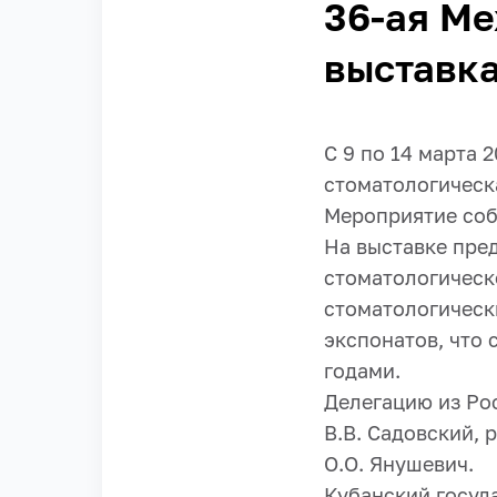
36-ая М
выставка
С 9 по 14 марта 
стоматологическа
Мероприятие собр
На выставке пре
стоматологическ
стоматологически
экспонатов, что
годами.
Делегацию из Ро
В.В. Садовский,
О.О. Янушевич.
Кубанский госуд