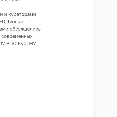
и и кураторами
O, Ivoclar
рами обсуждались
я современных
БОУ ВПО КубГМУ