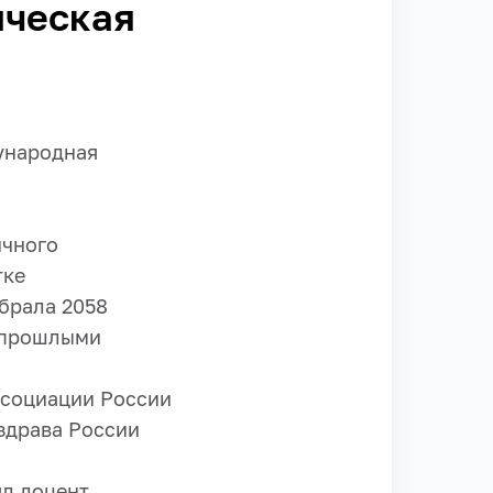
ическая
дународная
ичного
тке
обрала 2058
с прошлыми
ссоциации России
здрава России
ял доцент