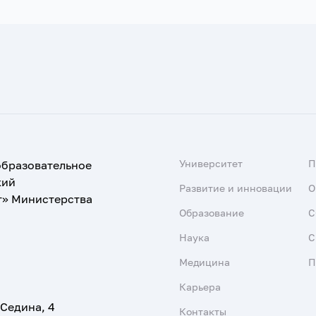
Университет
образовательное
кий
Развитие и инновации
О
т» Министерства
Образование
С
Наука
С
Медицина
П
Карьера
 Седина, 4
Контакты