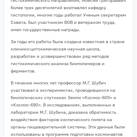
гистохимического направления, Моисей Григорьевич
более трех десятилетий возглавлял кафедру
гистологии, многие годы работал Ученым секретарем
Совета. Был участником ВОВ и ветераном труда,
имел государственные награды.
За годы его работы была создана известная в стране
клинико-цитохимическая научная школа,
разработан и усовершенствован ряд методов
гистохимиче­ского анализа биополимеров и
ферментов.
В течение многих лет профессор М.Г. Шубич
участвовал в экспериментах, про­водившихся на
биологических спутниках Земли «Космос-605» и
«Космос-690». В исследованиях, выполненных в
лаборатории М.Г. Шубича, доказана обратимость
воздействия факторов космического полета на
органы пищеварительной системы. Эти данные были
использованы в программе подготовки космонавтов