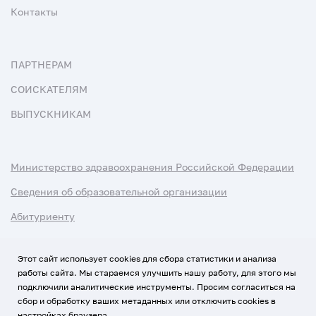
Контакты
ПАРТНЕРАМ
СОИСКАТЕЛЯМ
ВЫПУСКНИКАМ
Министерство здравоохранения Российской Федерации
Сведения об образовательной организации
Абитуриенту
Наука и университеты
Этот сайт использует cookies для сбора статистики и анализа
работы сайта. Мы стараемся улучшить нашу работу, для этого мы
Условия использования материалов
подключили аналитические инструменты. Просим согласиться на
Политика обработки персональных данных
сбор и обработку ваших метаданных или отключить cookies в
настройках браузера.