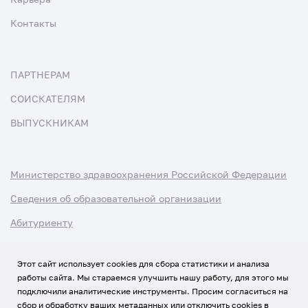
Контакты
ПАРТНЕРАМ
СОИСКАТЕЛЯМ
ВЫПУСКНИКАМ
Министерство здравоохранения Российской Федерации
Сведения об образовательной организации
Абитуриенту
Наука и университеты
Этот сайт использует cookies для сбора статистики и анализа
работы сайта. Мы стараемся улучшить нашу работу, для этого мы
Условия использования материалов
подключили аналитические инструменты. Просим согласиться на
Политика обработки персональных данных
сбор и обработку ваших метаданных или отключить cookies в