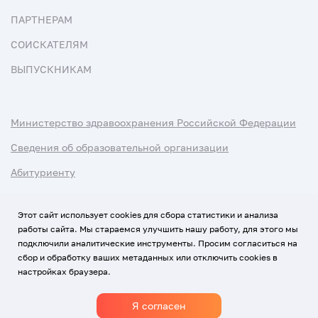
ПАРТНЕРАМ
СОИСКАТЕЛЯМ
ВЫПУСКНИКАМ
Министерство здравоохранения Российской Федерации
Сведения об образовательной организации
Абитуриенту
Наука и университеты
Этот сайт использует cookies для сбора статистики и анализа
работы сайта. Мы стараемся улучшить нашу работу, для этого мы
Условия использования материалов
подключили аналитические инструменты. Просим согласиться на
Политика обработки персональных данных
сбор и обработку ваших метаданных или отключить cookies в
настройках браузера.
Использование Cookies
Я согласен
1920-2026
© Все права защищены