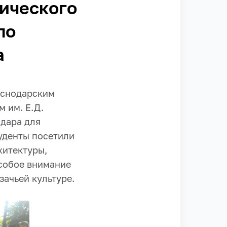
ического
по
а
аснодарским
 им. Е.Д.
одара для
уденты посетили
хитектуры,
собое внимание
ачьей культуре.