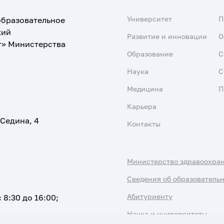
Университет
образовательное
кий
Развитие и инновации
О
т» Министерства
Образование
С
Наука
С
Медицина
П
Карьера
 Седина, 4
Контакты
Министерство здравоохра
Сведения об образователь
Абитуриенту
 8:30 до 16:00;
Наука и университеты