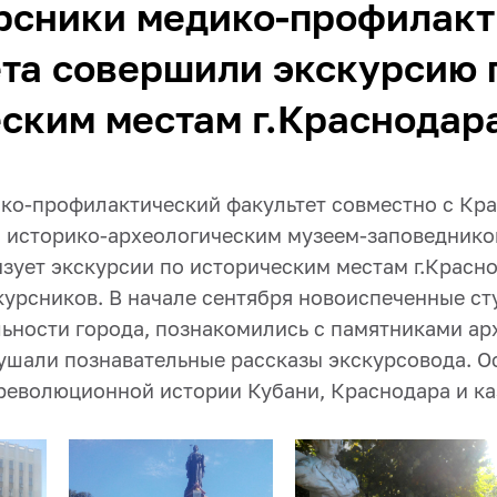
рсники медико-профилакт
та совершили экскурсию 
ским местам г.Краснодар
ко-профилактический факультет совместно с Кр
 историко-археологическим музеем-заповедником
зует экскурсии по историческим местам г.Красн
курсников. В начале сентября новоиспеченные ст
ьности города, познакомились с памятниками ар
ушали познавательные рассказы экскурсовода. О
революционной истории Кубани, Краснодара и каз