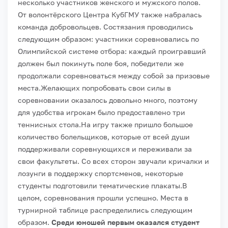
несколько участников женского и мужского полов.
От волонтёрского Центра КубГМУ также набралась
команда добровольцев.
Состязания проводились
следующим образом: участники соревновались по
Олимпийской системе отбора: каждый проигравший
должен был покинуть поле боя, победители же
продолжали соревноваться между собой за призовые
места.
Желающих попробовать свои силы в
соревновании оказалось довольно много, поэтому
для удобства игрокам было предоставлено три
теннисных стола.
На игру также пришло большое
количество болельщиков, которые от всей души
поддерживали соревнующихся и переживали за
свои факультеты. Со всех сторон звучали кричалки и
лозунги в поддержку спортсменов, некоторые
студенты подготовили тематические плакаты.
В
целом, соревнования прошли успешно. Места в
турнирной таблице распределились следующим
образом.
Среди юношей первым оказался студент