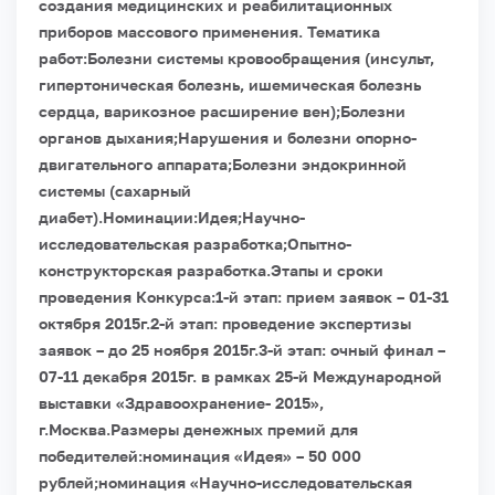
создания медицинских и реабилитационных
приборов массового применения.
Тематика
работ:
Болезни системы кровообращения (инсульт,
гипертоническая болезнь, ишемическая болезнь
сердца, варикозное расширение вен);
Болезни
органов дыхания;
Нарушения и болезни опорно-
двигательного аппарата;
Болезни эндокринной
системы (сахарный
диабет).
Номинации:
Идея;
Научно-
исследовательская разработка;
Опытно-
конструкторская разработка.
Этапы и сроки
проведения Конкурса:
1-й этап: прием заявок – 01-31
октября 2015г.
2-й этап: проведение экспертизы
заявок – до 25 ноября 2015г.
3-й этап: очный финал –
07-11 декабря 2015г. в рамках 25-й Международной
выставки «Здравоохранение- 2015»,
г.Москва.
Размеры денежных премий для
победителей:
номинация «Идея» – 50 000
рублей;
номинация «Научно-исследовательская