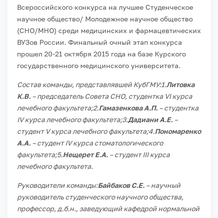
Всероссийского конкурса на лучшее Студенческое
научное общество/ Молодежное научное общество
(СНО/МНО) среди медицинских и фармацевтических
ВУЗов России.
Финальный очный этап конкурса
прошел 20-21 октября 2015 года на базе Курского
государственного медицинского университета.
Состав команды, представлявшей КубГМУ:1.
Литовка
К.В.
– председатель Совета СНО, студентка VI курса
лечебного факультета;
2.
Гамазенкова А.П.
– студентка
IV курса лечебного факультета;
3.
Дадиани А.Е.
–
студент V курса лечебного факультета;
4.
Пономаренко
А.А.
– студент IV курса стоматологического
факультета;
5.
Нещерет Е.А.
– студент III курса
лечебного факультета.
Руководители команды:
Байбаков С.Е.
– научный
руководитель студенческого научного общества,
профессор, д.б.н., заведующий кафедрой нормальной