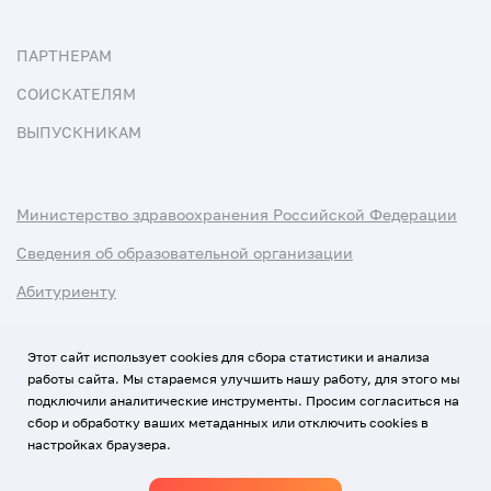
ПАРТНЕРАМ
СОИСКАТЕЛЯМ
ВЫПУСКНИКАМ
Министерство здравоохранения Российской Федерации
Сведения об образовательной организации
Абитуриенту
Наука и университеты
Этот сайт использует cookies для сбора статистики и анализа
работы сайта. Мы стараемся улучшить нашу работу, для этого мы
Условия использования материалов
подключили аналитические инструменты. Просим согласиться на
Политика обработки персональных данных
сбор и обработку ваших метаданных или отключить cookies в
настройках браузера.
Использование Cookies