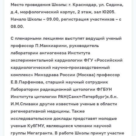
Место проведения Школы: г. Краснодар, ул. Седина,
д.4, морфологический корпус, 2 этаж, зал Ю205.
Начало Школы – 09.00, регистрация участников – с
08.00.
С пленарными лекциями выступят ведущий ученый
профессор П.Маккиарини, руководитель
лаборатории ангиогенеза Института
экспериментальной кардиологии ФГУ «Российский
кардиологический научно-производственный
комплекс» Минздрава России (Москва) профессор
Е.В.Парфенова, старший научный сотрудник
Лаборатории радиационной цитологии ФГБУН
Института цитологии РАН(Санкт-Петербург)к.б.н.
И.М.Спиваки другие известные ученые в области
регенеративной медицины. Также
исследовательские доклады представят молодые
ученые КубГМУ, являющиеся членами научной
группы Мегагранта.
В работе Школы примут участие