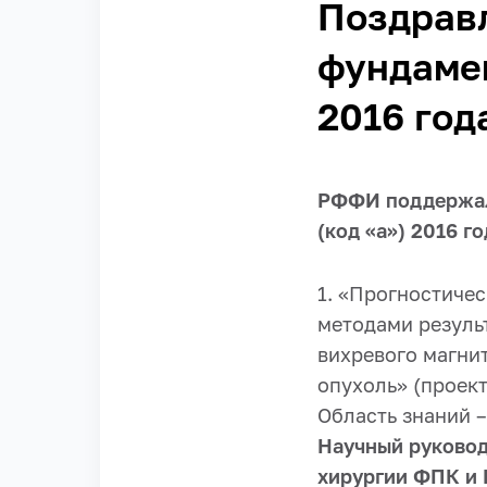
Поздрав
фундаме
2016 года
РФФИ поддержал
(код «а») 2016 г
1. «Прогностиче
методами резуль
вихревого магни
опухоль» (проект
Область знаний –
Научный руковод
хирургии ФПК и 