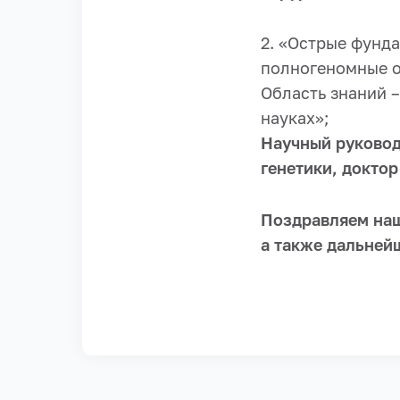
2. «Острые фунд
полногеномные о
Область знаний 
науках»;
Научный руковод
генетики, докто
Поздравляем наш
а также дальней