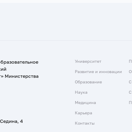
Университет
образовательное
кий
Развитие и инновации
О
т» Министерства
Образование
С
Наука
С
Медицина
П
Карьера
 Седина, 4
Контакты