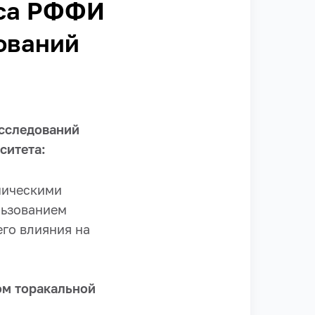
рса РФФИ
ований
сследований
ситета:
мическими
льзованием
его влияния на
ом торакальной