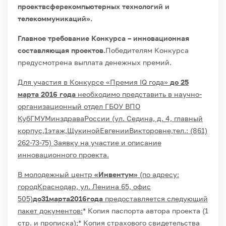
проектвсферекомпьютерных технологий и
телекоммуникаций».
Главное требование Конкурса – инновационная
составляющая проектов.
Победителям Конкурса
предусмотрена выплата денежных премий.
Для участия в Конкурсе «Премия IQ года»
до 25
марта 2016 года
необходимо представить в научно-
организационный отдел ГБОУ ВПО
КубГМУМинздраваРоссии (ул. Седина, д. 4, главный
корпус,1этаж,ЩукинойЕвгенииВикторовне,тел.: (861)
262-73-75) Заявку на участие и описание
инновационного проекта.
В молодежный центр
«Инвентум»
(по адресу:
городКраснодар, ул. Ленина 65, офис
505)
до31марта2016года
предоставляется следующий
пакет документов:
* Копия паспорта автора проекта (1
стр. и прописка);
* Копия страхового свидетельства