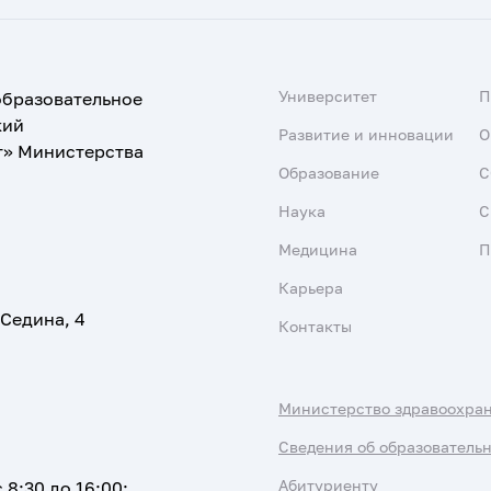
Университет
образовательное
кий
Развитие и инновации
О
т» Министерства
Образование
С
Наука
С
Медицина
П
Карьера
 Седина, 4
Контакты
Министерство здравоохра
Сведения об образователь
Абитуриенту
 8:30 до 16:00;