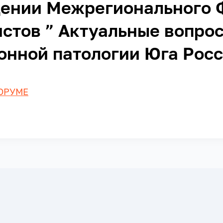
дении Межрегионального 
стов ” Актуальные вопро
нной патологии Юга Рос
ОРУМЕ