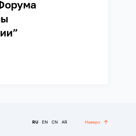
Форума
сы
сии”
RU
EN
CN
AR
Наверх