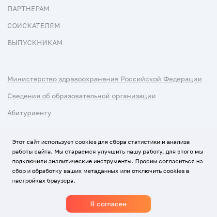
ПАРТНЕРАМ
СОИСКАТЕЛЯМ
ВЫПУСКНИКАМ
Министерство здравоохранения Российской Федерации
Сведения об образовательной организации
Абитуриенту
Наука и университеты
Этот сайт использует cookies для сбора статистики и анализа
работы сайта. Мы стараемся улучшить нашу работу, для этого мы
Условия использования материалов
подключили аналитические инструменты. Просим согласиться на
Политика обработки персональных данных
сбор и обработку ваших метаданных или отключить cookies в
настройках браузера.
Использование Cookies
Я согласен
1920-2026
© Все права защищены