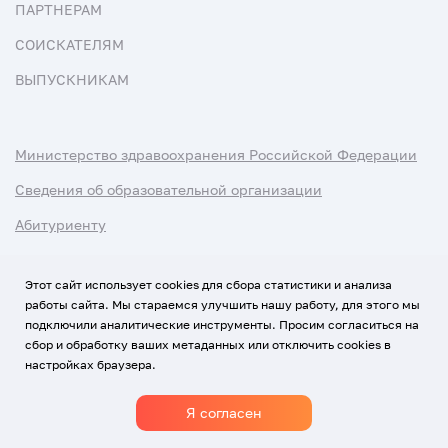
ПАРТНЕРАМ
СОИСКАТЕЛЯМ
ВЫПУСКНИКАМ
Министерство здравоохранения Российской Федерации
Сведения об образовательной организации
Абитуриенту
Наука и университеты
Этот сайт использует cookies для сбора статистики и анализа
работы сайта. Мы стараемся улучшить нашу работу, для этого мы
Условия использования материалов
подключили аналитические инструменты. Просим согласиться на
Политика обработки персональных данных
сбор и обработку ваших метаданных или отключить cookies в
настройках браузера.
Использование Cookies
Я согласен
1920-2026
© Все права защищены