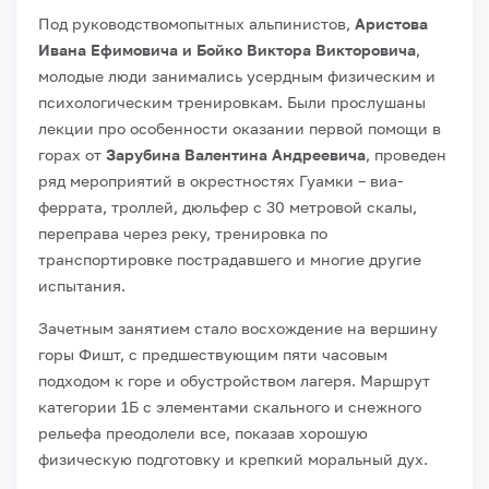
Под руководствомопытных альпинистов,
Аристова
Ивана Ефимовича и Бойко Виктора Викторовича
,
молодые люди занимались усердным физическим и
психологическим тренировкам. Были прослушаны
лекции про особенности оказании первой помощи в
горах от
Зарубина Валентина Андреевича
, проведен
ряд мероприятий в окрестностях Гуамки – виа-
феррата, троллей, дюльфер с 30 метровой скалы,
переправа через реку, тренировка по
транспортировке пострадавшего и многие другие
испытания.
Зачетным занятием стало восхождение на вершину
горы Фишт, с предшествующим пяти часовым
подходом к горе и обустройством лагеря. Маршрут
категории 1Б с элементами скального и снежного
рельефа преодолели все, показав хорошую
физическую подготовку и крепкий моральный дух.