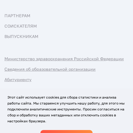
ПАРТНЕРАМ
СОИСКАТЕЛЯМ
ВЫПУСКНИКАМ
Министерство здравоохранения Российской Федерации
Сведения об образовательной организации
Абитуриенту
Наука и университеты
Этот сайт использует cookies для сбора статистики и анализа
работы сайта. Мы стараемся улучшить нашу работу, для этого мы
Условия использования материалов
подключили аналитические инструменты. Просим согласиться на
Политика обработки персональных данных
сбор и обработку ваших метаданных или отключить cookies в
настройках браузера.
Использование Cookies