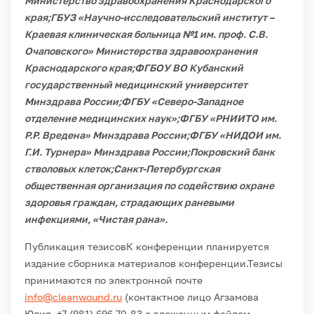
Министерство здравоохранения Краснодарского
края;
ГБУЗ «Научно-исследовательский институт –
Краевая клиническая больница №1 им. проф. С.В.
Очаповского» Министерства здравоохранения
Краснодарского края;
ФГБОУ ВО Кубанский
государственный медицинский университет
Минздрава России;
ФГБУ «Северо-Западное
отделение медицинских наук»;
ФГБУ «РНИИТО им.
Р.Р. Вредена» Минздрава России;
ФГБУ «НИДОИ им.
Г.И. Турнера» Минздрава России;
Покровский банк
стволовых клеток;
Санкт-Петербургская
общественная организация по содействию охране
здоровья граждан, страдающих раневыми
инфекциями, «Чистая рана».
Публикация тезисов
К конференции планируется
издание сборника материалов конференции.
Тезисы
принимаются по электронной почте
info@cleanwound.ru
(контактное лицо Агзамова
Юлия, +7 (981) 696-70-83 с вложенным файлом