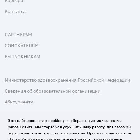
Карьера
Контакты
ПАРТНЕРАМ
СОИСКАТЕЛЯМ
ВЫПУСКНИКАМ
Министерство здравоохранения Российской Федерации
Сведения об образовательной организации
Абитуриенту
Наука и университеты
Этот сайт использует cookies для сбора статистики и анализа
работы сайта. Мы стараемся улучшить нашу работу, для этого мы
Условия использования материалов
подключили аналитические инструменты. Просим согласиться на
Политика обработки персональных данных
сбор и обработку ваших метаданных или отключить cookies в