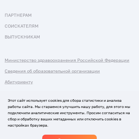
ПАРТНЕРАМ
СОИСКАТЕЛЯМ
ВЫПУСКНИКАМ
Министерство здравоохранения Российской Федерации
Сведения об образовательной организации
Абитуриенту
Наука и университеты
Этот сайт использует cookies для сбора статистики и анализа
работы сайта. Мы стараемся улучшить нашу работу, для этого мы
Условия использования материалов
подключили аналитические инструменты. Просим согласиться на
Политика обработки персональных данных
сбор и обработку ваших метаданных или отключить cookies в
настройках браузера.
Использование Cookies