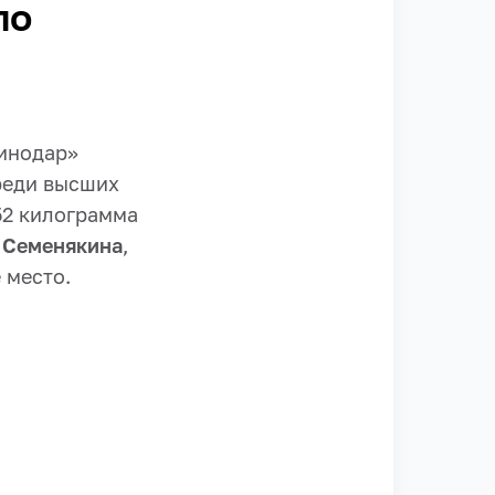
по
ринодар»
реди высших
52 килограмма
 Семенякина
,
 место.