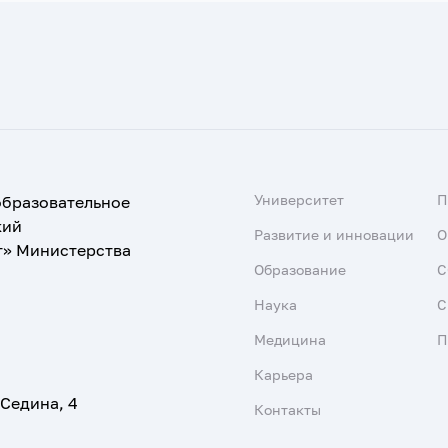
Университет
образовательное
кий
Развитие и инновации
О
т» Министерства
Образование
С
Наука
С
Медицина
П
Карьера
 Седина, 4
Контакты