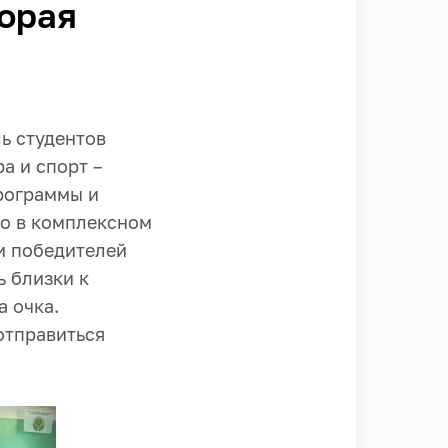
торая
ь студентов
а и спорт –
рограммы и
что в комплексном
и победителей
ь близки к
а очка.
отправиться