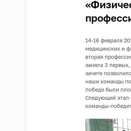
«Физичес
професс
14-16 февраля 20
медицинских и ф
вторая професси
заняла 3 первых,
зачете позволил
наши команды по 
победе были плов
Следующий этап 
команды-победи