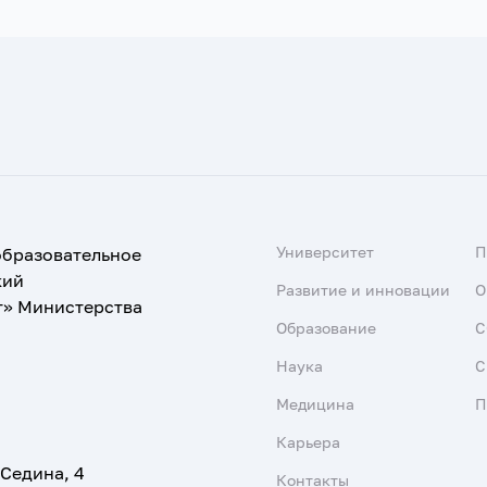
Университет
образовательное
кий
Развитие и инновации
О
т» Министерства
Образование
С
Наука
С
Медицина
П
Карьера
 Седина, 4
Контакты