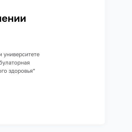
нении
м университете
булаторная
го здоровья”