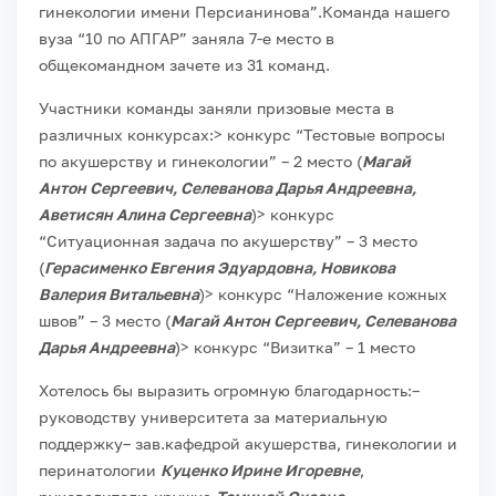
гинекологии имени Персианинова”.
Команда нашего
вуза “10 по АПГАР” заняла 7-е место в
общекомандном зачете из 31 команд.
Участники команды заняли призовые места в
различных конкурсах:
> конкурс “Тестовые вопросы
по акушерству и гинекологии” – 2 место (
Магай
Антон Сергеевич, Селеванова Дарья Андреевна,
Аветисян Алина Сергеевна
)
> конкурс
“Ситуационная задача по акушерству” – 3 место
(
Герасименко Евгения Эдуардовна, Новикова
Валерия Витальевна
)
> конкурс “Наложение кожных
швов” – 3 место (
Магай Антон Сергеевич, Селеванова
Дарья Андреевна
)
> конкурс “Визитка” – 1 место
Хотелось бы выразить огромную благодарность:
–
руководству университета за материальную
поддержку
– зав.кафедрой акушерства, гинекологии и
перинатологии
Куценко Ирине Игоревне
,