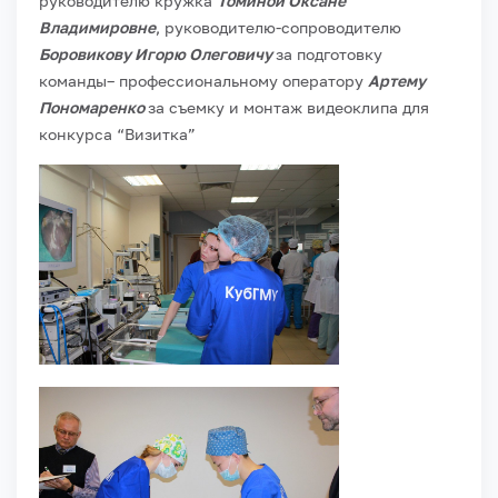
руководителю кружка
Томиной Оксане
Владимировне
, руководителю-сопроводителю
Боровикову Игорю Олеговичу
за подготовку
команды
– профессиональному оператору
Артему
Пономаренко
за съемку и монтаж видеоклипа для
конкурса “Визитка”