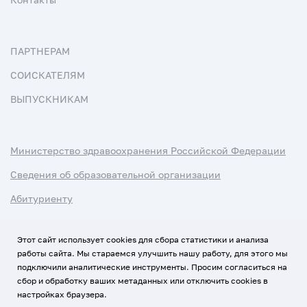
ПАРТНЕРАМ
СОИСКАТЕЛЯМ
ВЫПУСКНИКАМ
Министерство здравоохранения Российской Федерации
Сведения об образовательной организации
Абитуриенту
Наука и университеты
Этот сайт использует cookies для сбора статистики и анализа
работы сайта. Мы стараемся улучшить нашу работу, для этого мы
Условия использования материалов
подключили аналитические инструменты. Просим согласиться на
Политика обработки персональных данных
сбор и обработку ваших метаданных или отключить cookies в
настройках браузера.
Использование Cookies