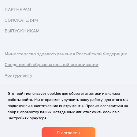
ПАРТНЕРАМ
СОИСКАТЕЛЯМ
ВЫПУСКНИКАМ
Министерство здравоохранения Российской Федерации
Сведения об образовательной организации
Абитуриенту
Наука и университеты
Этот сайт использует cookies для сбора статистики и анализа
работы сайта. Мы стараемся улучшить нашу работу, для этого мы
Условия использования материалов
подключили аналитические инструменты. Просим согласиться на
Политика обработки персональных данных
сбор и обработку ваших метаданных или отключить cookies в
настройках браузера.
Использование Cookies
Я согласен
1920-2026
© Все права защищены