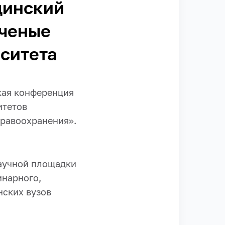
цинский
ученые
ситета
кая конференция
итетов
дравоохранения».
научной площадки
инарного,
нских вузов