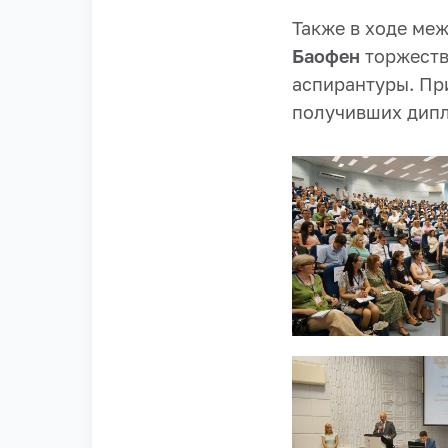
Также в ходе ме
Баофен
торжеств
аспирантуры. При
получивших дипл