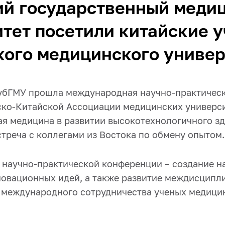
ий государственный меди
тет посетили китайские 
ого медицинского универ
КубГМУ прошла международная научно-практичес
ско-Китайской Ассоциации медицинских универс
я медицина в развитии высокотехнологичного з
стреча с коллегами из Востока по обмену опытом.
 научно-практической конференции – создание 
новационных идей, а также развитие междисципл
 международного сотрудничества ученых медици