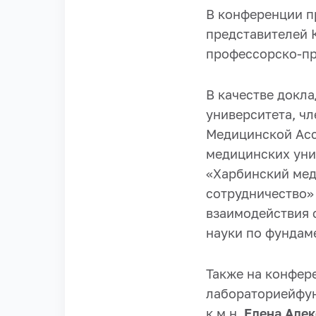
В конференции п
представителей 
профессорско-пр
В качестве докл
университета, ч
Медицинской Асс
медицинских уни
«Харбинский мед
сотрудничество
взаимодействия 
науки по фундам
Также на конфер
лабораториейфун
к.м.н.
Елена Алек