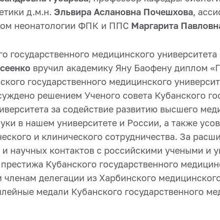
етики д.м.н.
Эльвира Аслановна Почешхова
, асс
сом неонатологии ФПК и ППС
Маргарита Павловн
го государственного медицинского университета
ксеенко
вручил академику Яну Баофену диплом «
ского государственного медицинского университ
суждено решением Ученого совета Кубанского го
иверситета за содействие развитию высшего мед
ауки в нашем университете и России, а также ус
ческого и клинического сотрудничества. За расш
 и научных контактов с российскими учеными и 
престижа Кубанского государственного медицин
м членам делегации из Харбинского медицинског
лейные медали Кубанского государственного ме