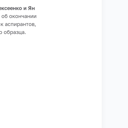
ексеенко и Ян
 об окончании
к аспирантов,
о образца.