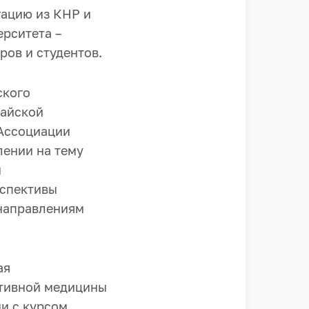
гацию из КНР и
ерситета –
ров и студентов.
ского
тайской
Ассоциации
лении на тему
и
рспективы
направлениям
ая
ативной медицины
и с курсом