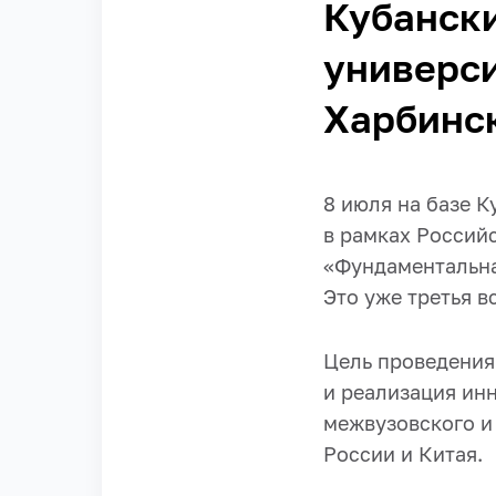
Кубанск
универси
Харбинск
8 июля на базе 
в рамках Россий
«Фундаментальна
Это уже третья в
Цель проведения
и реализация ин
межвузовского и
России и Китая.