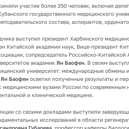
риняли участие более 350 человек, включая деле
Кубанского государственного медицинского унив
еподавательского состава, аспирантов, ординато
адчика выступил президент Харбинского медицин
лен Китайской академии наук, Вице-президент Ки
оциации, сопредседатель Российско-Китайской 
верситетов академик
Ян Баофен
. В своем выступ
ицинский университет: международные обмены 
»
Ян Баофен
осветил полученные результаты и пе
с медицинскими вузами России по современным 
ентальной и клинической медицине.
енции со своими докладами выступили заведующ
даментальных исследований в области регенер
сандровна Губарева
, профессор кафедры биологи