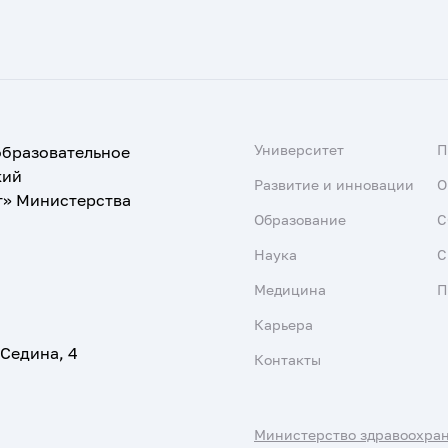
Университет
образовательное
кий
Развитие и инновации
О
т» Министерства
Образование
С
Наука
С
Медицина
П
Карьера
 Седина, 4
Контакты
Министерство здравоохра