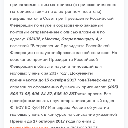
прилагаемые к ним материалы (с приложением всех
материалов также на электронном носителе)
направляются в Совет при Президенте Российской
Федерации по науке и образованию заказным
почтовым отправлением с описью вложения по
адресу:
103132, г.Москва, Старая площадь, 4
, с
пометкой “В Управление Президента Российской
Федерации по научно-образовательной политике. На
соискание премии Президента Российской
Федерации в области науки и инноваций для
молодых ученых за 2017 год”.
Документы
принимаются до 15 октября 2017 года
.
Телефоны для
справок по оформлению бумажных оригиналов:
(495)
606-71-95, 606-24-87, 606-19-38
.
Также просим Вас
проинформировать научно-организационный отдел
ФГБОУ ВО КубГМУ Минздрава России об участии
молодых ученых в конкурсе на соискание указанной
Премии
до 17 октября 2017 года
по e-mail:
nootdel@yandex.ru
, телефон: (861)262-73-75.