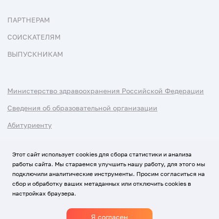
ПАРТНЕРАМ
СОИСКАТЕЛЯМ
ВЫПУСКНИКАМ
Министерство здравоохранения Российской Федерации
Сведения об образовательной организации
Абитуриенту
Наука и университеты
Этот сайт использует cookies для сбора статистики и анализа
работы сайта. Мы стараемся улучшить нашу работу, для этого мы
Условия использования материалов
подключили аналитические инструменты. Просим согласиться на
Политика обработки персональных данных
сбор и обработку ваших метаданных или отключить cookies в
настройках браузера.
Использование Cookies
Я согласен