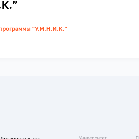
.К.”
программы “У.М.Н.И.К.”
Университет
образовательное