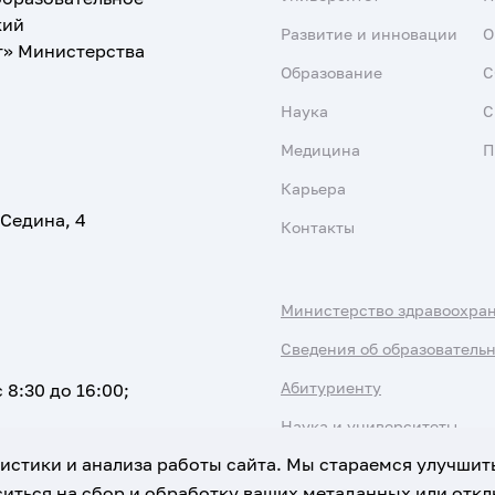
кий
Развитие и инновации
О
т» Министерства
Образование
С
Наука
С
Медицина
П
Карьера
 Седина, 4
Контакты
Министерство здравоохра
Сведения об образователь
Абитуриенту
 8:30 до 16:00;
Наука и университеты
атистики и анализа работы сайта. Мы стараемся улучшит
иться на сбор и обработку ваших метаданных или отклю