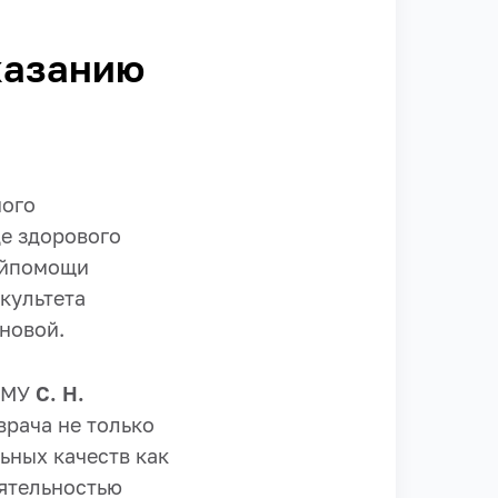
казанию
ного
де здорового
ойпомощи
культета
новой.
бГМУ
С. Н.
рача не только
ьных качеств как
еятельностью