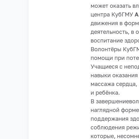
может оказать в
центра КубГМУ
А
движения в форм
деятельность, в
воспитание здор
Волонтёры КубГМ
помощи при поте
Учащиеся с непо
навыки оказания
массажа сердца,
и ребёнка.
В завершениевол
наглядной форме
поддержания здо
соблюдения режи
которые, несомн