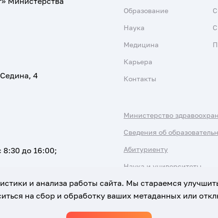
т» Министерства
Образование
С
Наука
С
Медицина
П
Карьера
 Седина, 4
Контакты
Министерство здравоохра
Сведения об образователь
Абитуриенту
 8:30 до 16:00;
Наука и университеты
атистики и анализа работы сайта. Мы стараемся улучшит
иться на сбор и обработку ваших метаданных или отклю