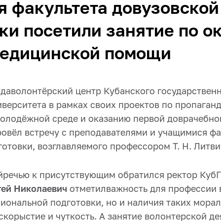
 факультета довузовской
ки посетили занятие по о
медицинской помощи
годаволонтёрский центр Кубанского государствен
верситета в рамках своих проектов по пропаган
молодёжной среде и оказанию первой доврачебн
овёл встречу с преподавателями и учащимися фа
отовки, возглавляемого профессором Т. Н. Литви
йречью к присутствующим обратился ректор Ку
гей Николаевич
отметилважность для профессии в
иональной подготовки, но и наличия таких морал
скорыстие и чуткость. А занятие волонтерской д