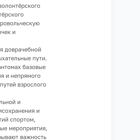
 волонтёрского
тёрского
бровольческую
ычек и
я доврачебной
ыхательные пути.
антомах базовые
ия и непрямого
путей взрослого
льной и
исохранения и
тий спортом,
ные мероприятия,
зывают важность