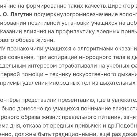
лияние на формирование таких качеств.Директор
. О. Лагутин
подчеркнулогромноезначение волон
ировании позитивной установки учащихся на до
 оказании влияния на профилактику вредных прив
ового образа жизни.
У познакомили учащихся с алгоритмами оказани
ре сознания, при аспирации инородного тела в д
ддельным интересом отрабатывали на учебных ф
 первой помощи – технику искусственного дыхан
 приёмы удаления инородных тел из дыхательных 
онтёры представили презентацию, где в увлекате
 было донесено до учащихся понимание важност
рового образа жизни: правильного питания, заня
ма дня, отказа от вредных привычек и др.Подоб
енно, должны быть традиционными, ещё раз дока