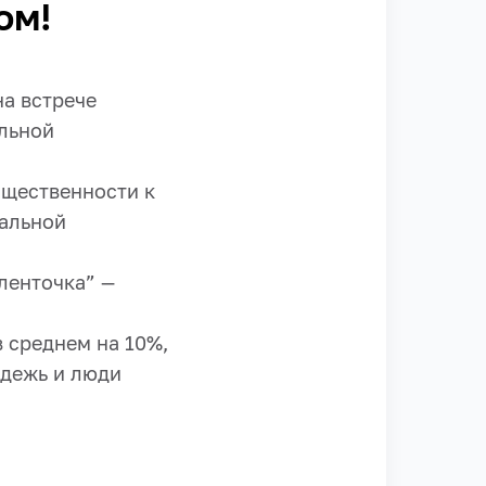
ом!
на встрече
альной
бщественности к
альной
ленточка” —
 среднем на 10%,
одежь и люди