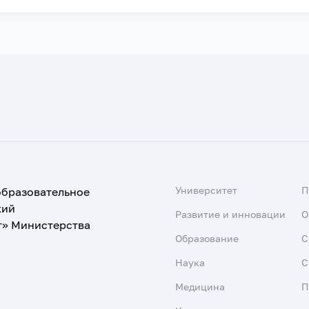
Университет
образовательное
кий
Развитие и инновации
О
т» Министерства
Образование
С
Наука
С
Медицина
П