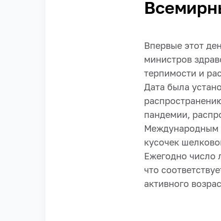
Всемирн
Впервые этот ден
министров здрав
терпимости и р
Дата была устан
распространению
пандемии, распр
Международным с
кусочек шелково
Ежегодно число 
что соответствуе
активного возраст