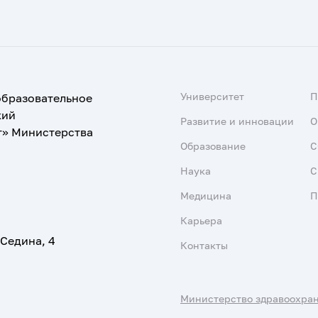
Университет
образовательное
кий
Развитие и инновации
О
т» Министерства
Образование
С
Наука
С
Медицина
П
Карьера
 Седина, 4
Контакты
Министерство здравоохра