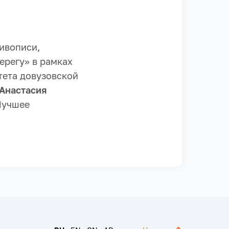
живописи,
ерегу» в рамках
тета довузовской
 Анастасия
Лучшее