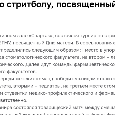
о стритболу, посвященны
тивном зале «Спартак», состоялся турнир по стр
бГМУ, посвященный Дню матери. В соревнования
спределились следующим образом: I место в упо
а стоматологического факультета, на втором – л
трического. Далее идут команды фармацевтическо
го факультетов.
 среди женских команд победительницам стали с
тета, вторыми – педиатры, на третьем месте стом
ом студентки медико-профилактического и фарма
ветственно.
рнира состоялся товарищеский матч между сме
жчины и 1 женщина) преподавателей кафедры физ