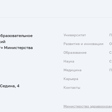
Университет
образовательное
кий
Развитие и инновации
О
т» Министерства
Образование
С
Наука
С
Медицина
П
Карьера
 Седина, 4
Контакты
Министерство здравоохра