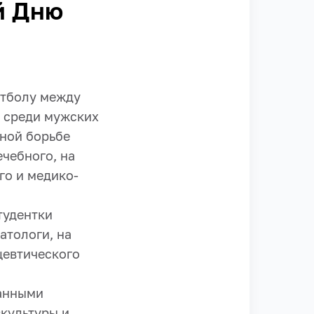
й Дню
итболу между
х среди мужских
рной борьбе
ечебного, на
го и медико-
тудентки
атологи, на
цевтического
шанными
культуры и