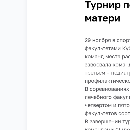
Турнир п
матери
29 ноября в спор
факультетами Ку
команд места ра
завоевала команд
третьем – педиа
профилактическо
В соревнованиях
лечебного факуль
четвертом и пят
факультетов соот
В завершении ту
командами (2 му