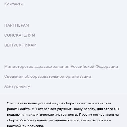
Контакты
ПАРТНЕРАМ
СОИСКАТЕЛЯМ
ВЫПУСКНИКАМ
Министерство здравоохранения Российской Федерации
Сведения об образовательной организации
Абитуриенту
Наука и университеты
Этот сайт использует cookies для сбора статистики и анализа
работы сайта. Мы стараемся улучшить нашу работу, для этого мы
Условия использования материалов
подключили аналитические инструменты. Просим согласиться на
Политика обработки персональных данных
сбор и обработку ваших метаданных или отключить cookies в
настройках браузера.