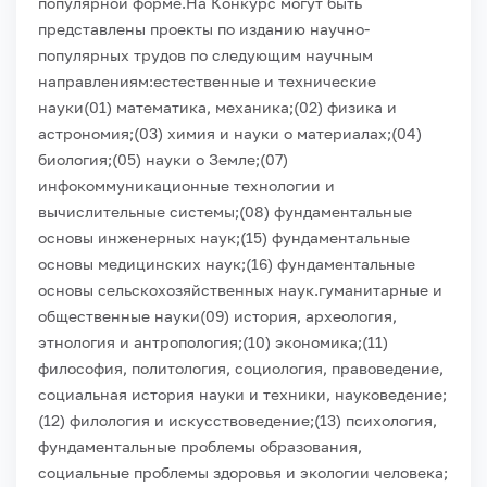
популярной форме.
На Конкурс могут быть
представлены проекты по изданию научно-
популярных трудов по следующим научным
направлениям:
естественные и технические
науки
(01) математика, механика;
(02) физика и
астрономия;
(03) химия и науки о материалах;
(04)
биология;
(05) науки о Земле;
(07)
инфокоммуникационные технологии и
вычислительные системы;
(08) фундаментальные
основы инженерных наук;
(15) фундаментальные
основы медицинских наук;
(16) фундаментальные
основы сельскохозяйственных наук.
гуманитарные и
общественные науки
(09) история, археология,
этнология и антропология;
(10) экономика;
(11)
философия, политология, социология, правоведение,
социальная история науки и техники, науковедение;
(12) филология и искусствоведение;
(13) психология,
фундаментальные проблемы образования,
социальные проблемы здоровья и экологии человека;