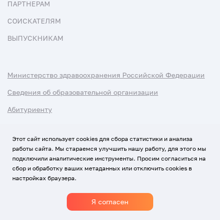
ПАРТНЕРАМ
СОИСКАТЕЛЯМ
ВЫПУСКНИКАМ
Министерство здравоохранения Российской Федерации
Сведения об образовательной организации
Абитуриенту
Наука и университеты
Этот сайт использует cookies для сбора статистики и анализа
работы сайта. Мы стараемся улучшить нашу работу, для этого мы
Условия использования материалов
подключили аналитические инструменты. Просим согласиться на
Политика обработки персональных данных
сбор и обработку ваших метаданных или отключить cookies в
настройках браузера.
Использование Cookies
Я согласен
1920-2026
© Все права защищены