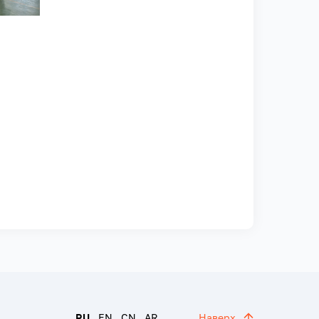
RU
EN
CN
AR
Наверх