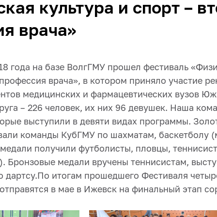
кая культура и спорт – в
ия врача»
18 года на базе ВолгГМУ прошел фестиваль «Физи
 профессия врача», в котором приняло участие р
ентов медицинских и фармацевтических вузов Юж
уга – 226 человек, их них 96 девушек. Наша ком
оторые выступили в девяти видах программы. Зол
вали команды КубГМУ по шахматам, баскетболу (м
е медали получили футболисты, пловцы, теннисис
). Бронзовые медали вручены теннисистам, выст
 дартсу.
По итогам прошедшего Фестиваля четыр
отправятся в мае в Ижевск на финальный этап со