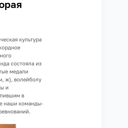
торая
ческая культура
екордное
ного
анда состояла из
отые медали
, ж), волейболу
ты и
упившим в
е наши команды-
ревнований.