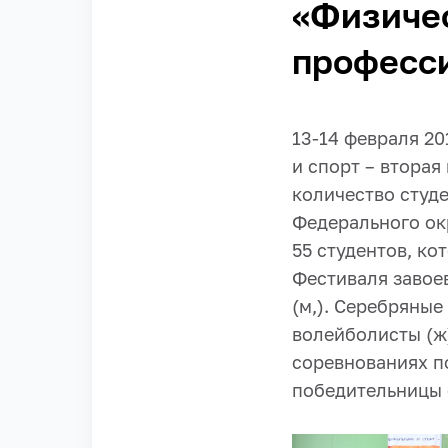
«Физичес
професс
13-14 февраля 20
и спорт – вторая
количество студ
Федерального окр
55 студентов, к
Фестиваля завое
(м,). Серебряны
волейболисты (ж
соревнованиях по
победительницы 