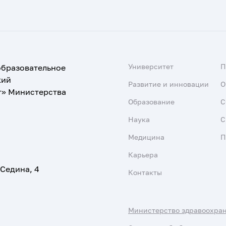
Университет
образовательное
кий
Развитие и инновации
О
т» Министерства
Образование
С
Наука
С
Медицина
П
Карьера
 Седина, 4
Контакты
Министерство здравоохра