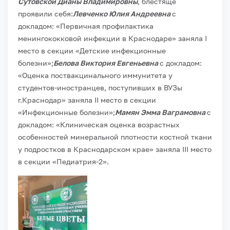
Сутовской Дианы Владимировны
, блестяще
проявили себя:
Левченко Юлия Андреевна
с
докладом: «Первичная профилактика
менингококковой инфекции в Краснодаре» заняла I
место в секции «Детские инфекционные
болезни»;
Белова Виктория Евгеньевна
с докладом:
«Оценка поствакцинального иммунитета у
студентов-иностранцев, поступивших в ВУЗы
г.Краснодар» заняла II место в секции
«Инфекционные болезни»;
Мамян Эмма Ваграмовна
с
докладом: «Клиническая оценка возрастных
особенностей минеральной плотности костной ткани
у подростков в Краснодарском крае» заняла III место
в секции «Педиатрия-2».