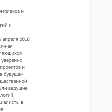
омплекса и
гий и
6 апреля 2018
личная
вляющихся
а уверенно
проектов и
 в будущем
бщественной
ошли ведущие
ологий,
циалисты в
ия