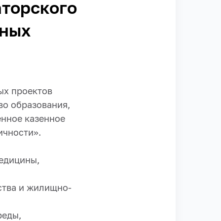
аторского
нных
ых проектов
во образования,
енное казенное
ичности».
:
едицины,
ства и жилищно-
реды,