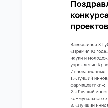
Поздравл
конкурс
проектов
Завершился X Гу
«Премия IQ года
науки и молодеж
учреждение Крас
Инновационные п
1.«Лучший иннов
фармацевтики»;
2. «Лучший инно
коммунального х
3. «Лучший инно