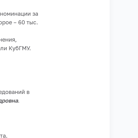
 номинации за
орое – 60 тыс.
нения,
ли КубГМУ.
едований в
дровна
.
та.