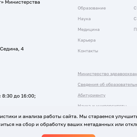
т» Министерства
Образование
С
Наука
С
Медицина
П
Карьера
 Седина, 4
Контакты
Министерство здравоохра
Сведения об образователь
Абитуриенту
 8:30 до 16:00;
Наука и университеты
атистики и анализа работы сайта. Мы стараемся улучшит
иться на сбор и обработку ваших метаданных или отклю