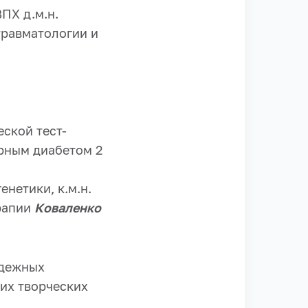
ПХ д.м.н.
травматологии и
ской тест-
арным диабетом 2
нетики, к.м.н.
ерапии
Коваленко
одежных
их творческих