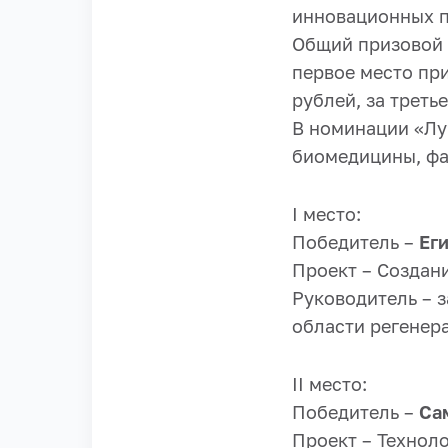
инновационных п
Общий призовой 
первое место при
рублей, за третье
В номинации «Лу
биомедицины, фа
I место:
Победитель –
Ег
Проект – Создан
Руководитель – 
области регенер
II место:
Победитель –
Са
Проект – Технол