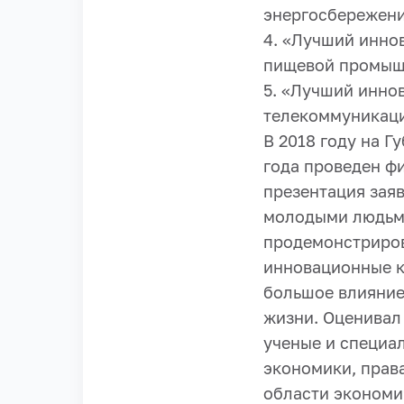
энергосбережени
4. «Лучший инно
пищевой промыш
5. «Лучший инно
телекоммуникаци
В 2018 году на Г
года проведен ф
презентация зая
молодыми людьми
продемонстриров
инновационные к
большое влияние
жизни. Оценивал
ученые и специал
экономики, права
области экономи