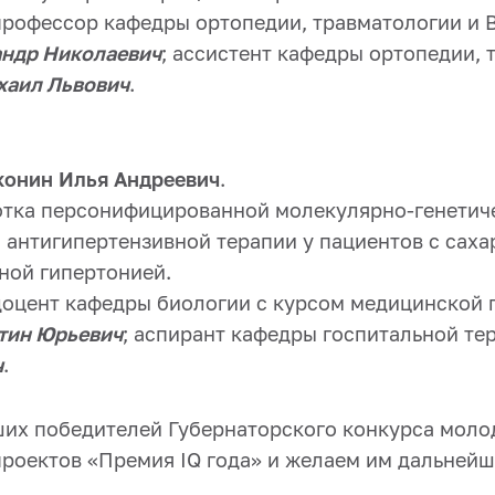
профессор кафедры ортопедии, травматологии и В
андр Николаевич
; ассистент кафедры ортопедии, 
хаил Львович
.
конин Илья Андреевич
.
отка персонифицированной молекулярно-генетиче
 антигипертензивной терапии у пациентов с сах
ной гипертонией.
оцент кафедры биологии с курсом медицинской ге
тин Юрьевич
; аспирант кафедры госпитальной т
ч
.
их победителей Губернаторского конкурса мол
роектов «Премия IQ года» и желаем им дальнейш