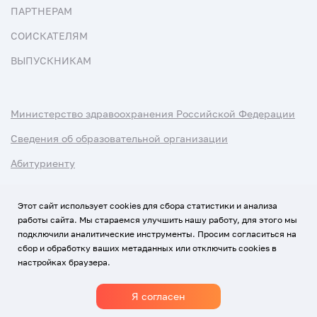
ПАРТНЕРАМ
СОИСКАТЕЛЯМ
ВЫПУСКНИКАМ
Министерство здравоохранения Российской Федерации
Сведения об образовательной организации
Абитуриенту
Наука и университеты
Этот сайт использует cookies для сбора статистики и анализа
работы сайта. Мы стараемся улучшить нашу работу, для этого мы
Условия использования материалов
подключили аналитические инструменты. Просим согласиться на
Политика обработки персональных данных
сбор и обработку ваших метаданных или отключить cookies в
настройках браузера.
Использование Cookies
Я согласен
1920-2026
© Все права защищены