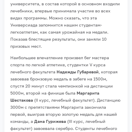
университета, в состав которой в основном входили
лечебники, впервые принимала участие во всех
видах программы. Можно сказать, что эта
Универсиада запомнится нашим студентам-
легкоатлетам, как самая урожайная на медали.
Показав блестящие результаты, они заняли 10
призовых мест.
Наибольшее впечатление произвел бег мастера
спорта по легкой атлетике, студентки V курса
лечебного факультета
Надежды Губаревой
, которая
завоевав бронзовую медаль в забеге на 1500м,
спустя 20 минут стала чемпионкой на дистанции
5000м, второй на финише была
Маргарита
Шестакова
(II курс, лечебный факультет). Дистанцию
3000м с препятствиями Маргарита закончила
первой, выиграв вторую золотую медаль для нашей
команды, а
Дана Гурижева
(III курс, лечебный
факультет) завоевала серебро. Студенты лечебного