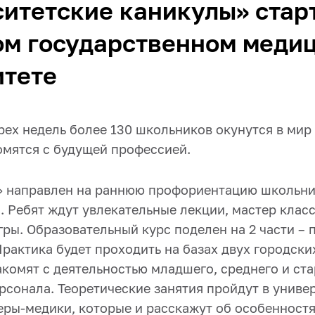
итетские каникулы» стар
ом государственном меди
итете
рех недель более 130 школьников окунутся в мир
омятся с будущей профессией.
 направлен на раннюю профориентацию школьни
. Ребят ждут увлекательные лекции, мастер клас
ры. Образовательный курс поделен на 2 части – 
рактика будет проходить на базах двух городски
акомят с деятельностью младшего, среднего и ст
сонала. Теоретические занятия пройдут в универ
еры-медики, которые и расскажут об особенност