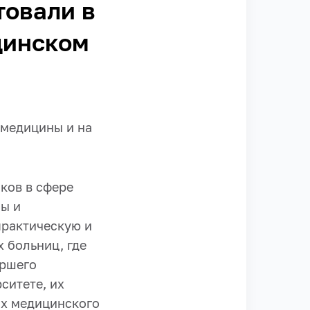
товали в
цинском
 медицины и на
ков в сфере
сы и
практическую и
х больниц, где
аршего
ситете, их
ях медицинского