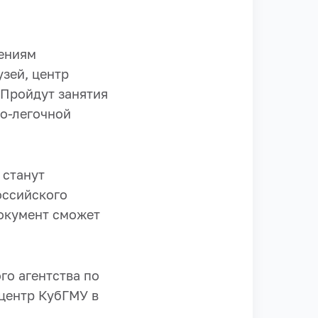
лениям
зей, центр
 Пройдут занятия
но-легочной
 станут
оссийского
окумент сможет
о агентства по
центр КубГМУ в