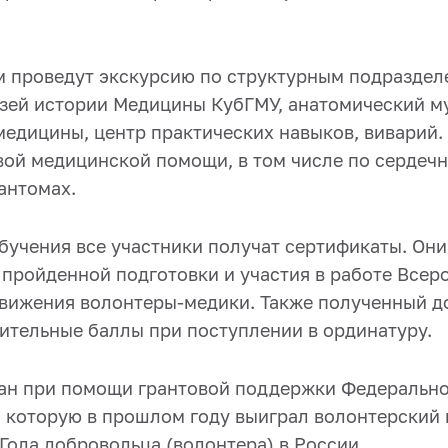
м проведут экскурсию по структурным подразде
узей истории Медицины КубГМУ, анатомический му
медицины, центр практических навыков, виварий.
вой медицинской помощи, в том числе по сердеч
антомах.
бучения все участники получат сертификаты. Они
пройденной подготовки и участия в работе Всер
вижения волонтеры-медики. Также полученный д
ительные баллы при поступлении в ординатуру.
ан при помощи грантовой поддержки Федеральног
 которую в прошлом году выиграл волонтерский 
Года добровольца (волонтера) в России.