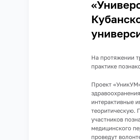
«Универс
Кубанск
универс
На протяжении т
практике познак
Проект «УникУМ»
здравоохранения
интерактивные иг
теоритическую. П
участников позн
медицинского пер
проведут волонт