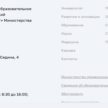
Университет
образовательное
кий
Развитие и инновации
О
т» Министерства
Образование
С
Наука
С
Медицина
П
Карьера
 Седина, 4
Контакты
Министерство здравоохра
Сведения об образователь
Абитуриенту
 8:30 до 16:00;
Наука и университеты