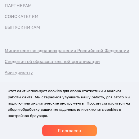
ПАРТНЕРАМ
СОИСКАТЕЛЯМ
ВЫПУСКНИКАМ
Министерство здравоохранения Российской Федерации
Сведения об образовательной организации
Абитуриенту
Наука и университеты
Этот сайт использует cookies для сбора статистики и анализа
работы сайта. Мы стараемся улучшить нашу работу, для этого мы
Условия использования материалов
подключили аналитические инструменты. Просим согласиться на
Политика обработки персональных данных
сбор и обработку ваших метаданных или отключить cookies в
настройках браузера.
Использование Cookies
Я согласен
1920-2026
© Все права защищены