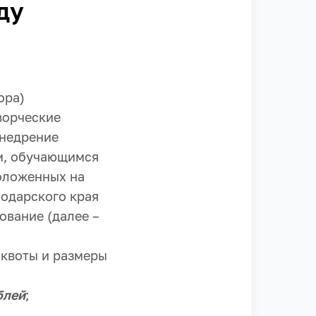
ду
ора)
ворческие
внедрение
м, обучающимся
положенных на
одарского края
ование (далее –
 квоты и размеры
блей
;