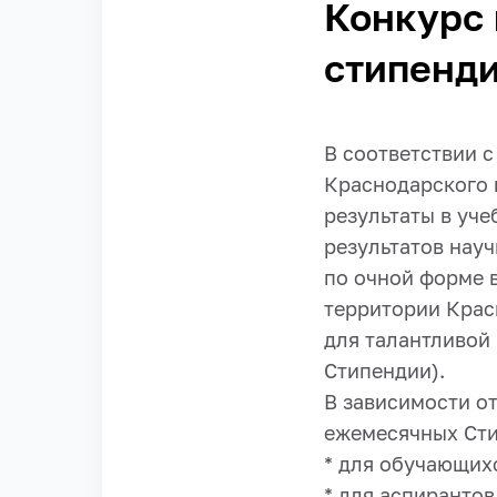
Конкурс 
стипенди
В соответствии 
Краснодарского 
результаты в уче
результатов нау
по очной форме 
территории Крас
для талантливой
Стипендии).
В зависимости о
ежемесячных Сти
* для обучающихс
* для аспирантов