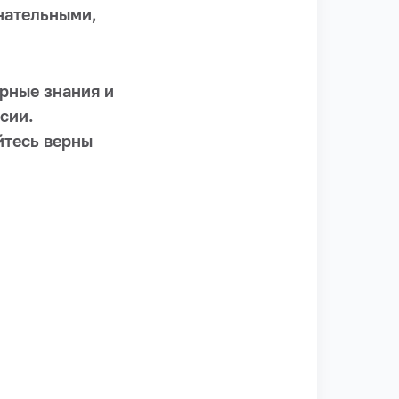
знательными,
рные знания и
сии.
йтесь верны