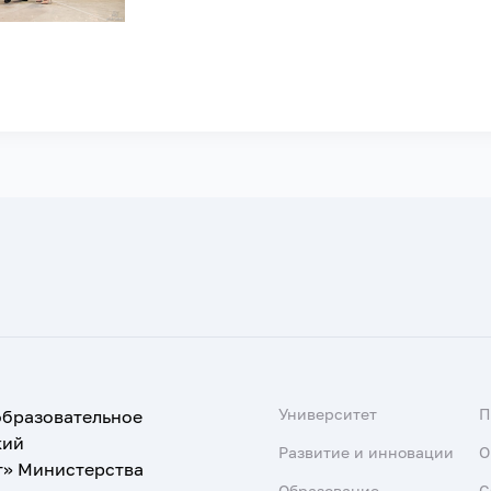
Университет
образовательное
кий
Развитие и инновации
О
т» Министерства
Образование
С