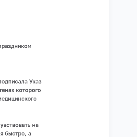
 праздником
подписала Указ
тенах которого
медицинского
увствовать на
я быстро, а