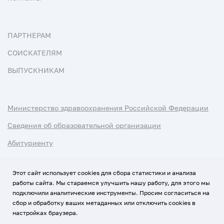
ПАРТНЕРАМ
СОИСКАТЕЛЯМ
ВЫПУСКНИКАМ
Министерство здравоохранения Российской Федерации
Сведения об образовательной организации
Абитуриенту
Наука и университеты
Этот сайт использует cookies для сбора статистики и анализа
работы сайта. Мы стараемся улучшить нашу работу, для этого мы
Условия использования материалов
подключили аналитические инструменты. Просим согласиться на
Политика обработки персональных данных
сбор и обработку ваших метаданных или отключить cookies в
настройках браузера.
Использование Cookies