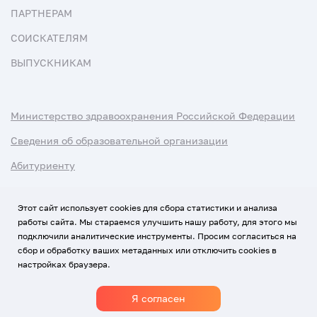
ПАРТНЕРАМ
СОИСКАТЕЛЯМ
ВЫПУСКНИКАМ
Министерство здравоохранения Российской Федерации
Сведения об образовательной организации
Абитуриенту
Наука и университеты
Этот сайт использует cookies для сбора статистики и анализа
работы сайта. Мы стараемся улучшить нашу работу, для этого мы
Условия использования материалов
подключили аналитические инструменты. Просим согласиться на
Политика обработки персональных данных
сбор и обработку ваших метаданных или отключить cookies в
настройках браузера.
Использование Cookies
Я согласен
1920-2026
© Все права защищены