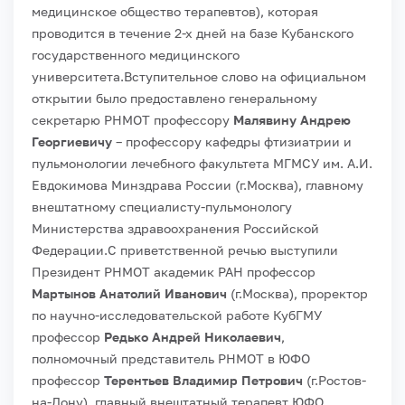
медицинское общество терапевтов), которая
проводится в течение 2-х дней на базе Кубанского
государственного медицинского
университета.
Вступительное слово на официальном
открытии было предоставлено генеральному
секретарю РНМОТ профессору
Малявину Андрею
Георгиевичу
– профессору кафедры фтизиатрии и
пульмонологии лечебного факультета МГМСУ им. А.И.
Евдокимова Минздрава России (г.Москва), главному
внештатному специалисту-пульмонологу
Министерства здравоохранения Российской
Федерации.
С приветственной речью выступили
Президент РНМОТ академик РАН профессор
Мартынов Анатолий Иванович
(г.Москва), проректор
по научно-исследовательской работе КубГМУ
профессор
Редько Андрей Николаевич
,
полномочный представитель РНМОТ в ЮФО
профессор
Терентьев Владимир Петрович
(г.Ростов-
на-Дону), главный внештатный терапевт ЮФО