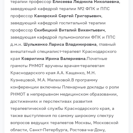
терапии профессор
Елисеева Людмила Николаевна
,
заведующий кафедрой терапии №2 ФПК и ППС
профессор
Канорский Сергей Григорьевич
,
заведующий кафедрой госпитальной терапии
профессор
Скибицкий Виталий Викентьевич
,
заведующая кафедрой пульмонологии ФПК и ППС
д.м.н.
Шульженко Лариса Владимировна
, главный
внештатный специалист-терапевт Краснодарского
края
Ковригина Ирина Валериевна
.
Почетные
грамоты РНМОТ вручены врачам-терапевтам
Краснодарского края А.А. Кащенко, М.Н.
Кузнецовой, М.А. Малаховой.
В программу
конференции включены Пленарные доклады о роли
РНМОТ в непрерывном медицинском образовании,
достижениях и перспективах развития
терапевтической службы Краснодарского края, а
также выступления по самому широкому спектру
вопросов ведущих терапевтов Москвы, Московской
области, Санкт-Петербурга, Ростова-на-Дону,