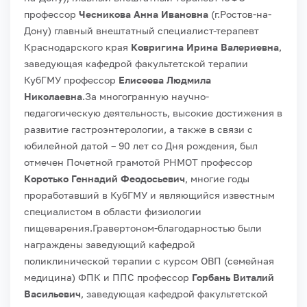
профессор
Чесникова Анна Ивановна
(г.Ростов-на-
Дону) главный внештатный специалист-терапевт
Краснодарского края
Ковригина Ирина Валериевна
,
заведующая кафедрой факультетской терапии
КубГМУ профессор
Елисеева Людмила
Николаевна
.
За многогранную научно-
педагогическую деятельность, высокие достижения в
развитие гастроэнтерологии, а также в связи с
юбилейной датой – 90 лет со Дня рождения, был
отмечен Почетной грамотой РНМОТ профессор
Коротько Геннадий Феодосьевич
, многие годы
проработавший в КубГМУ и являющийся известным
специалистом в области физиологии
пищеварения.
Гравертоном-благодарностью были
награждены заведующий кафедрой
поликлинической терапии с курсом ОВП (семейная
медицина) ФПК и ППС профессор
Горбань Виталий
Васильевич
, заведующая кафедрой факультетской