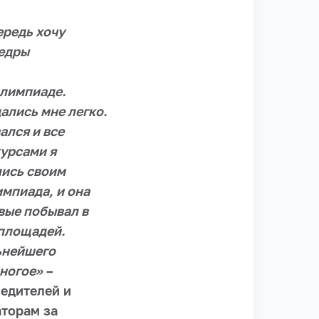
ередь хочу
федры
Олимпиаде.
ались мне легко.
ался и все
урсами я
лись своим
мпиада, и она
вые побывал в
 площадей.
льнейшего
многое»
–
едителей и
аторам за