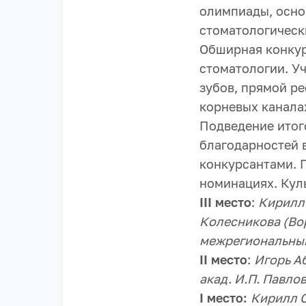
олимпиады, осно
стоматологическ
Обширная конкур
стоматологии. У
зубов, прямой ре
корневых канала
Подведение итог
благодарностей 
конкурсантами. 
номинациях. Кул
III место
:
Кирилл
Колесникова (Во
межрегиональный
II место
:
Игорь А
акад. И.П. Павлов
I место:
Кирилл С