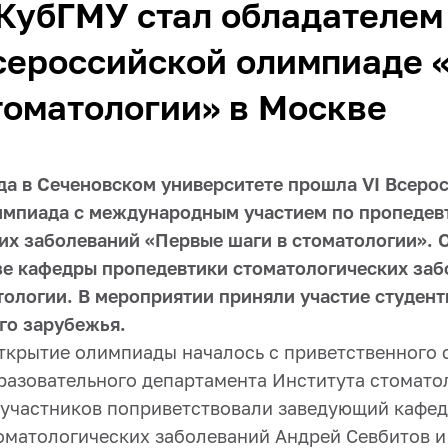
КубГМУ стал обладателем
сероссийской олимпиаде 
томатологии» в Москве
ода в Сеченовском университете прошла VI Всеро
импиада с международным участием по пропедев
их заболеваний «Первые шаги в стоматологии».
зе кафедры пропедевтики стоматологических за
тологии. В мероприятии приняли участие студент
го зарубежья.
ткрытие олимпиады началось с приветственного 
разовательного департамента Института стомато
 участников поприветствовали заведующий кафе
оматологических заболеваний Андрей Севбитов и