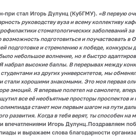
н-при стал Игорь Дулунц (КубГМУ).
«В первую оч
арность руководству вуза и всему коллективу ка
профилактики стоматологических заболеваний за
 возможность подготовиться и поучаствовать в 
й подготовке и стремлению к победе, конкурсы д
было небольшое волнение, но я быстро адаптиров
Я набрал высокие баллы. В перерывах между конк
 студентами из других университетов, мы обменя
и стали хорошими знакомыми. Это моя первая оли
оре эмоций. Я впервые полетел на самолете, впер
ощутил все её необъятные просторы проспектов и
 олимпиада станет мои первым шагом на пути да
о развития. Когда в тебя верят, ты способен на 
ми впечатлениями
Игорь Дулунц
.
Поздравляем поб
пиады и выражаем слова благодарности организ