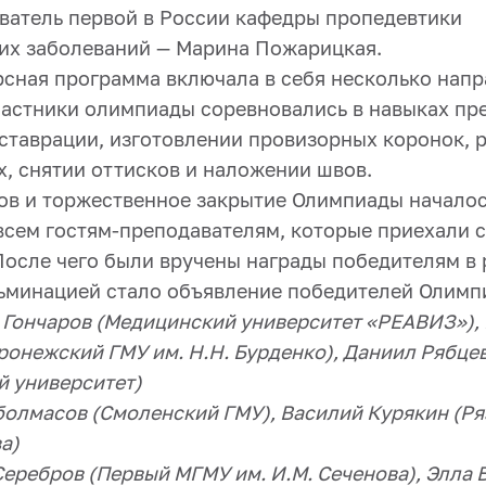
ватель первой в России кафедры пропедевтики
их заболеваний — Марина Пожарицкая.
сная программа включала в себя несколько нап
частники олимпиады соревновались в навыках пр
ставрации, изготовлении провизорных коронок, р
х, снятии оттисков и наложении швов.
ов и торжественное закрытие Олимпиады началос
всем гостям-преподавателям, которые приехали 
После чего были вручены награды победителям в
ьминацией стало объявление победителей Олимп
 Гончаров (Медицинский университет «РЕАВИЗ»),
ронежский ГМУ им. Н.Н. Бурденко), Даниил Рябце
 университет)
болмасов (Смоленский ГМУ), Василий Курякин (Ря
а)
еребров (Первый МГМУ им. И.М. Сеченова), Элла Б