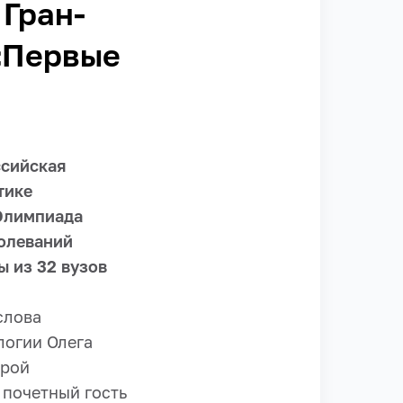
 Гран-
«Первые
ссийская
тике
 Олимпиада
болеваний
ы из 32 вузов
слова
логии Олега
дрой
 почетный гость