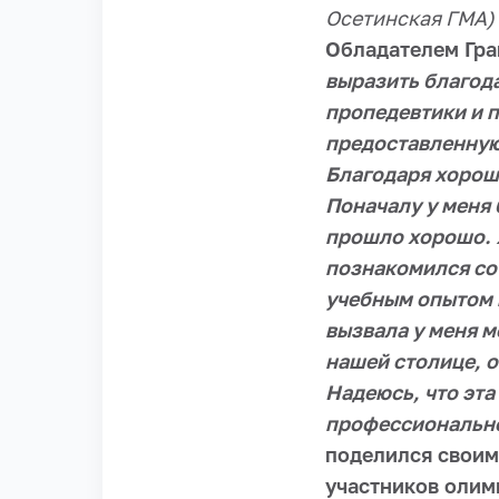
Осетинская ГМА)
Обладателем Гра
выразить благод
пропедевтики и 
предоставленную
Благодаря хороше
Поначалу у меня 
прошло хорошо. 
познакомился со
учебным опытом 
вызвала у меня м
нашей столице, 
Надеюсь, что эта
профессиональног
поделился свои
участников олим