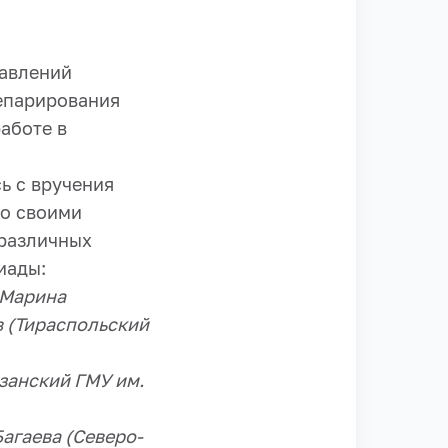
равлений
епарирования
аботе в
ь с вручения
со своими
 различных
иады:
 Марина
в (Тираспольский
занский ГМУ им.
агаева (Северо-