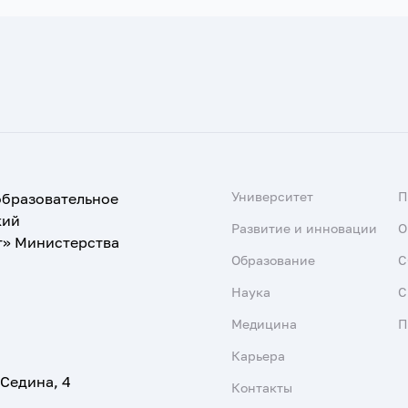
Университет
образовательное
кий
Развитие и инновации
О
т» Министерства
Образование
С
Наука
С
Медицина
П
Карьера
 Седина, 4
Контакты