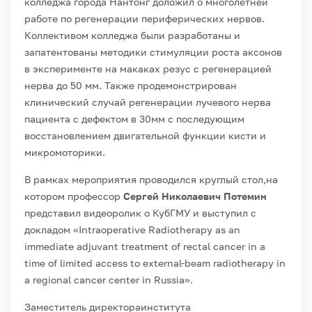
колледжа города Нантонг доложил о многолетней
работе по регенерации периферических нервов.
Коллективом колледжа были разработаны и
запатентованы методики стимуляции роста аксонов
в эксперименте на макаках резус с регенерацией
нерва до 50 мм. Также продемонстрирован
клинический случай регенерации лучевого нерва
пациента с дефектом в 30мм с последующим
восстановлением двигательной функции кисти и
микромоторики.
В рамках мероприятия проводился круглый стол,на
котором профессор
Сергей Николаевич Потемин
представил видеоролик о КубГМУ и выступил с
докладом «Intraoperative Radiotherapy as an
immediate adjuvant treatment of rectal cancer in a
time of limited access to external-beam radiotherapy in
a regional cancer center in Russia».
Заместитель директораинститута