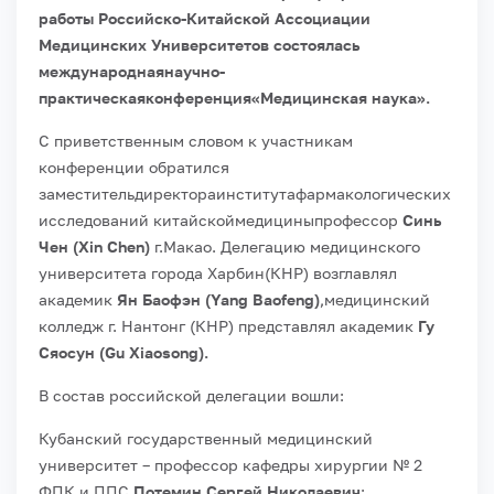
работы Российско-Китайской Ассоциации
Медицинских Университетов состоялась
международнаянаучно-
практическаяконференция«Медицинская наука».
С приветственным словом к участникам
конференции обратился
заместительдиректораинститутафармакологических
исследований китайскоймедициныпрофессор
Синь
Чен (Xin Chen)
г.Макао. Делегацию медицинского
университета города Харбин(КНР) возглавлял
академик
Ян Баофэн (Yang Baofeng)
,медицинский
колледж г. Нантонг (КНР) представлял академик
Гу
Сяосун (Gu Xiaosong).
В состав российской делегации вошли:
Кубанский государственный медицинский
университет – профессор кафедры хирургии № 2
ФПК и ППС
Потемин Сергей Николаевич
;