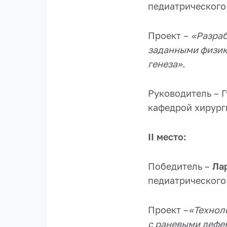
педиатрического
Проект –
«Разраб
заданными физик
генеза».
Руководитель – Г
кафедрой хирург
II место:
Победитель –
Ла
педиатрического
Проект –
«Технол
с раневыми дефе