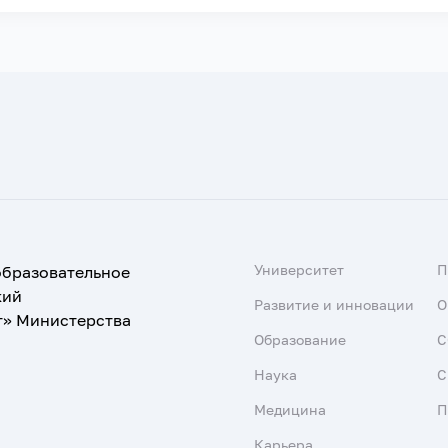
Университет
образовательное
кий
Развитие и инновации
О
т» Министерства
Образование
С
Наука
С
Медицина
П
Карьера