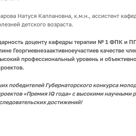
арова Натуся Каплановна, к.м.н., ассистент кафе
лезней детского возраста.
арность доценту кафедры терапии № 1 ФПК и ПП
алине Георгиевнезаактивноеучастиев качестве чл
 высокий профессиональный уровень и объективно
роектов.
их победителей Губернаторского конкурса моло
роектов «Премия IQ года» с высокими научными р
следовательских достижений!