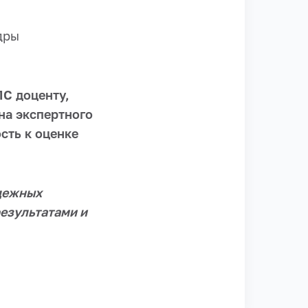
дры
С доценту,
ена экспертного
сть к оценке
дежных
езультатами и