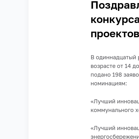
Поздравл
конкурс
проектов
В одиннадцатый р
возрасте от 14 д
подано 198 заяв
номинациям:
«Лучший инновац
коммунального х
«Лучший инновац
энергосбережени