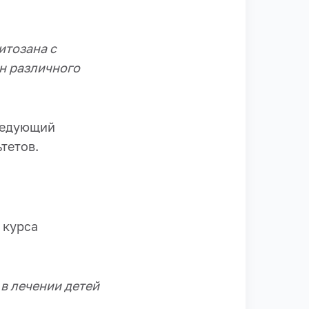
итозана с
н различного
аведующий
тетов.
2 курса
в лечении детей