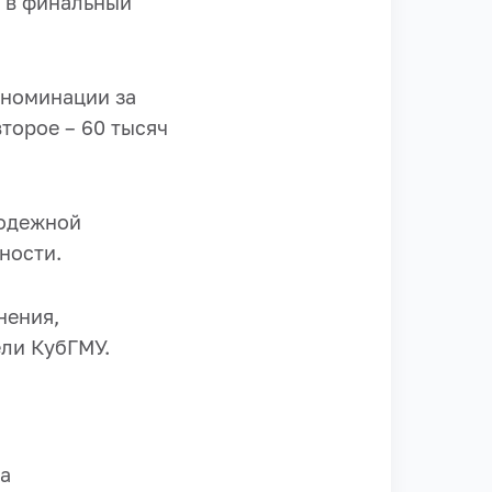
 в финальный
 номинации за
торое – 60 тысяч
лодежной
ности.
нения,
ли КубГМУ.
са