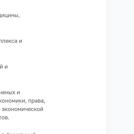
дицины,
плекса и
й и
ченых и
кономики, права,
и экономической
тов.