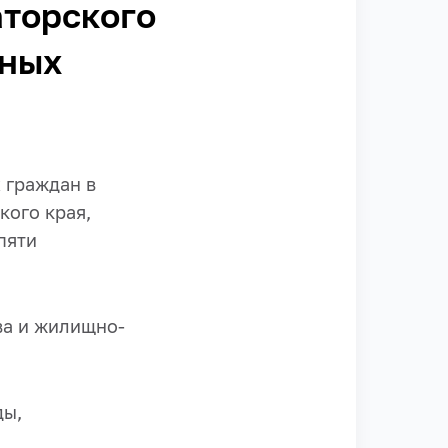
аторского
нных
 граждан в
кого края,
пяти
ва и жилищно-
ды,